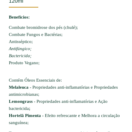
120ml
Benefícios:
Combate bromidrose dos pés (chulé);
Combate Fungos e Bactérias;
Antisséptico;
Antifúngico;
Bactericida;
Produto Vegano;
Contém Óleos Essenciais de:
Melaleuca -
Propriedades anti-inflamatórias
e
Propriedades
antimicrobianas;
Lemongrass -
P
ropriedades anti-inflamatórias e Ação
bactericida
;
Hortelã Pimenta -
Efeito refrescante e
Melhora a circulação
sanguínea;