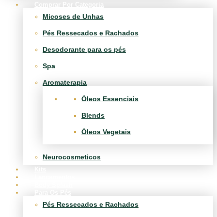
Comprar Por Categoria
Micoses de Unhas
Pés Ressecados e Rachados
Desodorante para os pés
Spa
Aromaterapia
Óleos Essenciais
Blends
Óleos Vegetais
Neurocosmeticos
Kits
Lançamentos
Body Splash
Para Os Pés
Pés Ressecados e Rachados