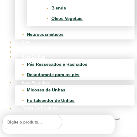
Blends
Óleos Vegetais
Neurocosmeticos
Kits
Lançamentos
Body Splash
Para Os Pés
Pés Ressecados e Rachados
Desodorante para os pés
Para As Unhas
Micoses de Unhas
Fortalecedor de Unhas
Todos Os Produtos