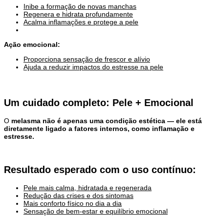
Inibe a formação de novas manchas
Regenera e hidrata profundamente
Acalma inflamações e protege a pele
Ação emocional:
Proporciona sensação de frescor e alívio
Ajuda a reduzir impactos do estresse na pele
Um cuidado completo:
Pele + Emocional
O
melasma
não é apenas uma condição estética — ele está
diretamente ligado a fatores internos, como inflamação e
estresse.
Resultado esperado com o uso contínuo:
Pele mais calma, hidratada e regenerada
Redução das crises e dos sintomas
Mais conforto físico no dia a dia
Sensação de bem-estar e equilíbrio emocional