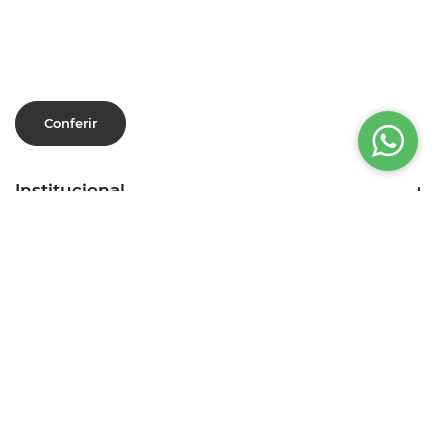
Conferir
Institucional
Dúvidas Frequentes
Social
Nosso site usa cookies para melhorar sua experiência de
navegação. Ao continuar navegando, você concorda
com a nossa
Política de Privacidade e Cookies